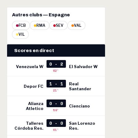
Autres clubs — Espagne
FCB
RMA
SEV
VAL
VIL
Scores en direct
0 - 2
Venezuela W
El Salvador W
62'
1 - 1
Real
Depor FC
Santander
21'
0 - 0
Alianza
Cienciano
Atletico
59'
0 - 0
Talleres
San Lorenzo
Córdoba Res.
Res.
61'