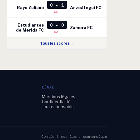
0 - 1
Rayo Zuliano
Anzoátegui FC
88'
0 - 0
Estudiantes
Zamora FC
de Merida FC
60'
Tous les scores →
LÉGAL
Mentions légales
e
Confidentialité
Jeu responsable
Contient des liens commerciaux