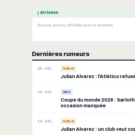
↓ Arrivées
Aucune arrivée officielle pour le moment.
Dernières rumeurs
29 JUIL
RUMEUR
Julian Alvarez : l’Atlético refu
13 JUIL
INFO
Coupe du monde 2026 : Sørloth
occasion manquée
13 JUIL
RUMEUR
Julian Alvarez : un club veut c