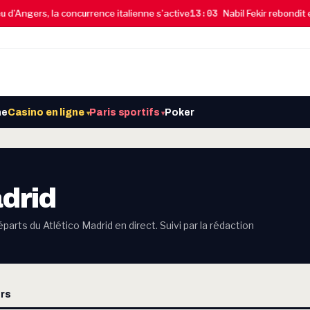
13:03
d’Angers, la concurrence italienne s’active
Nabil Fekir rebondit en
ne
Casino en ligne
Paris sportifs
Poker
▾
▾
drid
parts du Atlético Madrid en direct. Suivi par la rédaction
rs