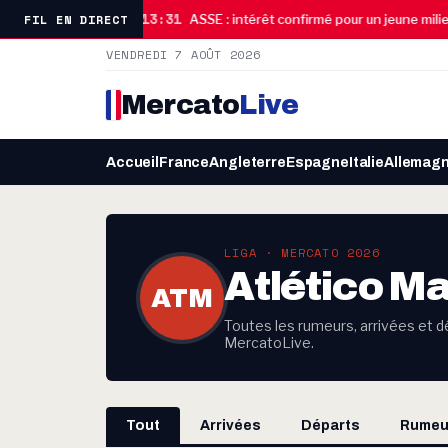
13:31
FIL EN DIRECT
ge freine le dossier
ASSE : intérêt confirmé pour un jeune milieu 
VENDREDI 7 AOÛT 2026
Mercato
Live
Accueil
France
Angleterre
Espagne
Italie
Allemag
LIGA · MERCATO 2026
Atlético Ma
ATM
Toutes les rumeurs, arrivées et dé
MercatoLive.
Tout
Arrivées
Départs
Rumeu