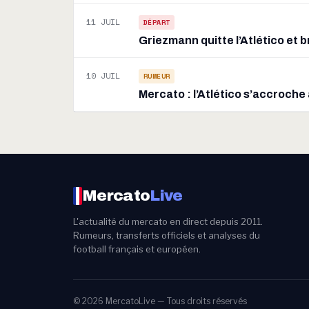
11 JUIL
DÉPART
Griezmann quitte l’Atlético et b
10 JUIL
RUMEUR
Mercato : l’Atlético s’accroche
Mercato
Live
L'actualité du mercato en direct depuis 2011.
Rumeurs, transferts officiels et analyses du
football français et européen.
© 2026 MercatoLive — Tous droits réservés