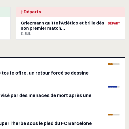
↑ Départs
Griezmann quitte l’Atlético et brille dès
DÉPART
son premier match…
11 JUIL
se toute offre, un retour forcé se dessine
 visé par des menaces de mort après une
ouper l’herbe sous le pied du FC Barcelone