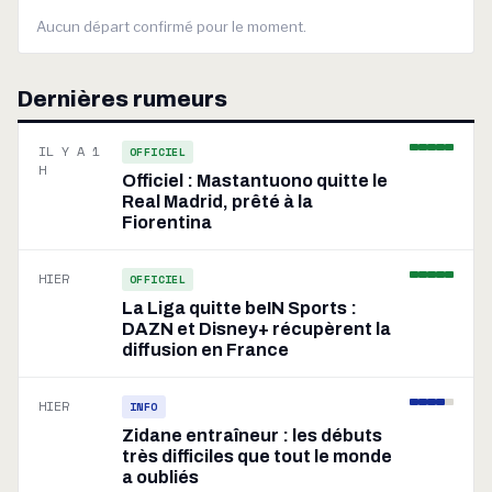
Aucun départ confirmé pour le moment.
Dernières rumeurs
IL Y A 1
OFFICIEL
H
Officiel : Mastantuono quitte le
Real Madrid, prêté à la
Fiorentina
HIER
OFFICIEL
La Liga quitte beIN Sports :
DAZN et Disney+ récupèrent la
diffusion en France
HIER
INFO
Zidane entraîneur : les débuts
très difficiles que tout le monde
a oubliés