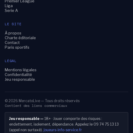
Premier League
Liga
Serie A
LE SITE
À propos
Charte éditoriale
Contact
Paris sportifs
LÉGAL
Mentions légales
Confidentialité
Jeu responsable
© 2026 MercatoLive — Tous droits réservés
Contient des liens commerciaux
Jeu responsable —
18+ · Jouer comporte des risques :
endettement, isolement, dépendance. Appelez le 09 74 75 13 13
(appel non surtaxé).
joueurs-info-service.fr