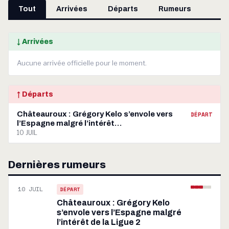
Tout
Arrivées
Départs
Rumeurs
↓ Arrivées
Aucune arrivée officielle pour le moment.
↑ Départs
Châteauroux : Grégory Kelo s’envole vers
DÉPART
l’Espagne malgré l’intérêt…
10 JUIL
Dernières rumeurs
10 JUIL
DÉPART
Châteauroux : Grégory Kelo
s’envole vers l’Espagne malgré
l’intérêt de la Ligue 2