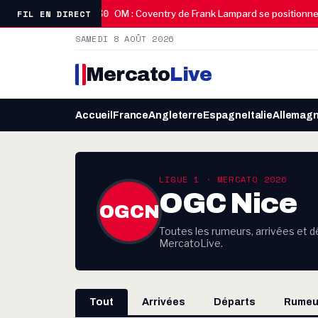
08:30
FIL EN DIRECT
adieu poignant
OM : Coventry de Frank Lampard se positionne p
SAMEDI 8 AOÛT 2026
Mercato
Live
Accueil
France
Angleterre
Espagne
Italie
Allemag
LIGUE 1 · MERCATO 2026
OGC Nice
OGCN
Toutes les rumeurs, arrivées et dé
MercatoLive.
Tout
Arrivées
Départs
Rumeu