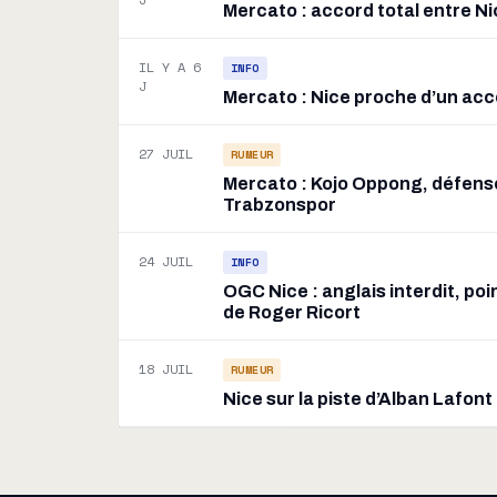
Mercato : accord total entre Ni
IL Y A 6
INFO
J
Mercato : Nice proche d’un acc
27 JUIL
RUMEUR
Mercato : Kojo Oppong, défenseu
Trabzonspor
24 JUIL
INFO
OGC Nice : anglais interdit, po
de Roger Ricort
18 JUIL
RUMEUR
Nice sur la piste d’Alban Lafont