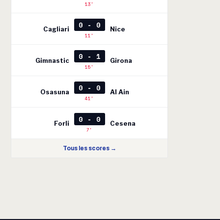
13'
0 - 0
Cagliari
Nice
11'
0 - 1
Gimnastic
Girona
15'
0 - 0
Osasuna
Al Ain
41'
0 - 0
Forli
Cesena
7'
Tous les scores →