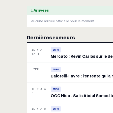
↓ Arrivées
Aucune arrivée officielle pour le moment.
Dernières rumeurs
IL Y A
INFO
17 H
Mercato : Kevin Carlos sur le dé
HIER
INFO
Balotelli-Favre : l’entente qui 
IL Y A 4
INFO
J
OGC Nice : Salis Abdul Samed é
IL Y A 6
INFO
J