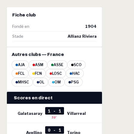
Fiche club
Fondé en
1904
Stade
Allianz Riviera
Autres clubs — France
AJA
ASM
ASSE
SCO
FCL
FCN
LOSC
HAC
MHSC
OL
OM
PSG
Scores en direct
1 - 1
Galatasaray
Villarreal
39'
0 - 1
Avellino
Torino