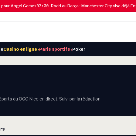
07:30
our Angel Gomes
Rodri au Barça : Manchester City vise déjà Enzo 
ne
Casino en ligne
Paris sportifs
Poker
▾
▾
parts du OGC Nice en direct. Suivi par la rédaction
rs