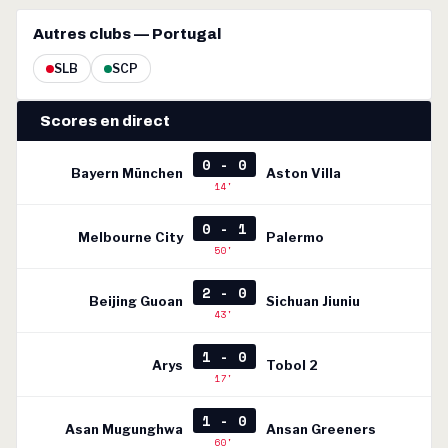
Autres clubs — Portugal
SLB
SCP
Scores en direct
0 - 0
Bayern München
Aston Villa
14'
0 - 1
Melbourne City
Palermo
50'
2 - 0
Beijing Guoan
Sichuan Jiuniu
43'
1 - 0
Arys
Tobol 2
17'
1 - 0
Asan Mugunghwa
Ansan Greeners
60'