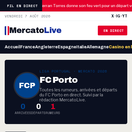
13:31
FIL EN DIRECT
aco à l’affût
Ferran Torres donne son feu vert pour un départ ve
VENDREDI 7 AOÛT 2026
X · IG · YT
Mercato
Live
EN DIRECT
Accueil
France
Angleterre
Espagne
Italie
Allemagne
Casino en 
LIGA PORTUGAL · MERCATO 2026
FC Porto
FCP
Toutes les rumeurs, arrivées et départs
du FC Porto en direct. Suivi par la
rédaction MercatoLive.
0
0
1
ARRIVÉES
DÉPARTS
RUMEURS