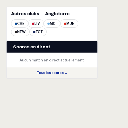
Autres clubs — Angleterre
CHE
LIV
MCI
MUN
NEW
TOT
Scores en direct
Aucun match en direct actuellement.
Tous les scores →