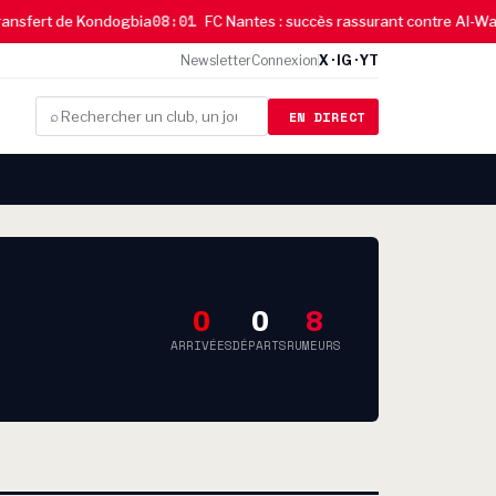
08:01
sfert de Kondogbia
FC Nantes : succès rassurant contre Al-Wakrah
Newsletter
Connexion
X · IG · YT
EN DIRECT
⌕
0
0
8
ARRIVÉES
DÉPARTS
RUMEURS