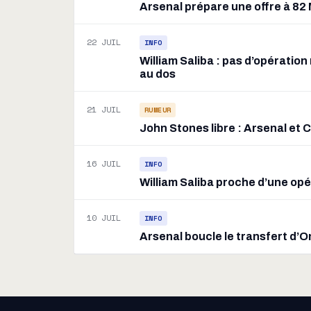
Arsenal prépare une offre à 8
22 JUIL
INFO
William Saliba : pas d’opératio
au dos
21 JUIL
RUMEUR
John Stones libre : Arsenal et 
16 JUIL
INFO
William Saliba proche d’une opér
10 JUIL
INFO
Arsenal boucle le transfert d’O