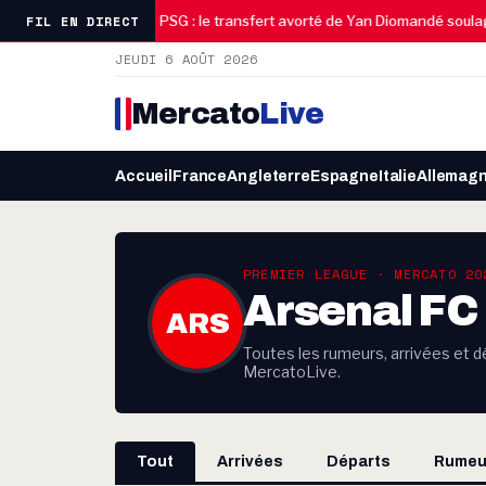
08:15
FIL EN DIRECT
ite à Prague
PSG : le transfert avorté de Yan Diomandé soulage l’
JEUDI 6 AOÛT 2026
Mercato
Live
Accueil
France
Angleterre
Espagne
Italie
Allemag
PREMIER LEAGUE · MERCATO 20
Arsenal FC
ARS
Toutes les rumeurs, arrivées et dé
MercatoLive.
Tout
Arrivées
Départs
Rumeu