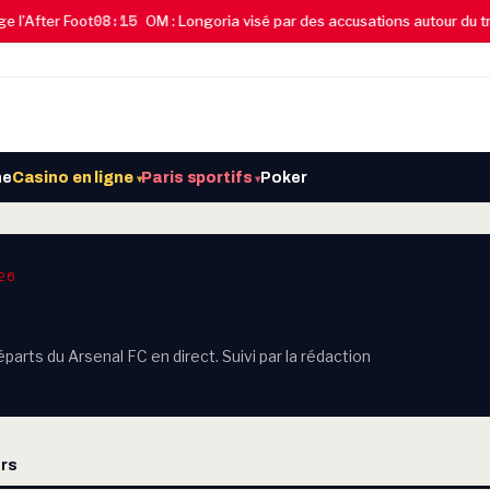
08:15
After Foot
OM : Longoria visé par des accusations autour du tran
ne
Casino en ligne
Paris sportifs
Poker
▾
▾
26
parts du Arsenal FC en direct. Suivi par la rédaction
rs