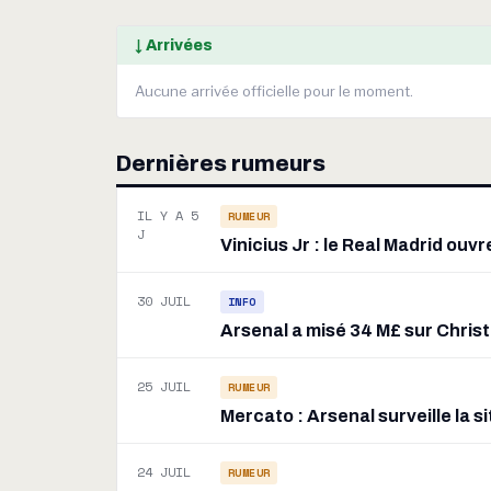
↓ Arrivées
Aucune arrivée officielle pour le moment.
Dernières rumeurs
IL Y A 5
RUMEUR
J
Vinicius Jr : le Real Madrid ouvr
30 JUIL
INFO
Arsenal a misé 34 M£ sur Christ
25 JUIL
RUMEUR
Mercato : Arsenal surveille la s
24 JUIL
RUMEUR